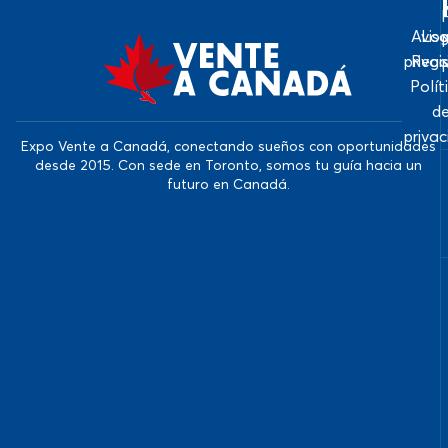
Avis
Log
priva
Regi
Polít
d
priva
Expo Vente a Canadá, conectando sueños con oportunidades
desde 2015. Con sede en Toronto, somos tu guía hacia un
futuro en Canadá.