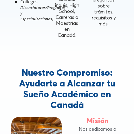
Colleges
inglés, High
sobre
(Licenciaturas/Pregrados
School,
trámites,
y
Carreras o
requisitos y
Especializaciones)
Maestrías
más.
en
Canadá.
Nuestro Compromiso:
Ayudarte a Alcanzar tu
Sueño Académico en
Canadá
Misión
Nos dedicamos a