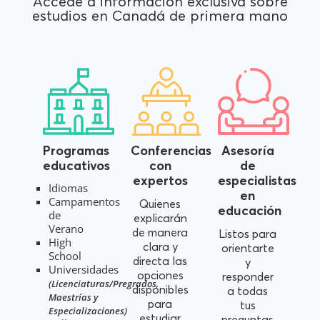
Accede a información exclusiva sobre
estudios en Canadá de primera mano
Programas
Conferencias
Asesoría
educativos
con
de
expertos
especialistas
Idiomas
en
Campamentos
Quienes
educación
de
explicarán
Verano
de manera
Listos para
High
clara y
orientarte
School
directa las
y
Universidades
opciones
responder
(Licenciaturas/Pregrados,
disponibles
a todas
Maestrías y
para
tus
Especializaciones)
estudiar
preguntas