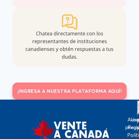
Chatea directamente con los
representantes de instituciones
canadienses y obtén respuestas a tus
dudas.
¡INGRESA A NUESTRA PLATAFORMA AQUÍ!
Avis
Log
priva
Regi
Polít