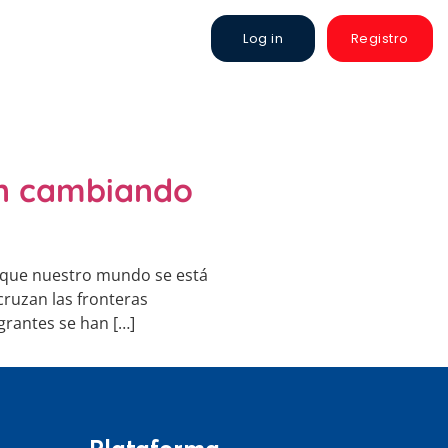
Log in
Registro
tán cambiando
s que nuestro mundo se está
cruzan las fronteras
grantes se han […]