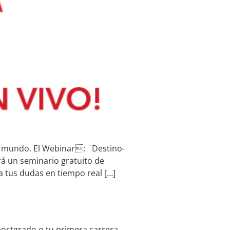
l mundo. El Webinar: ¨Destino-
á un seminario gratuito de
 tus dudas en tiempo real […]
 postgrado o tu primera carrera,