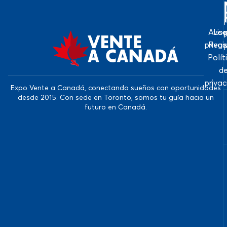
Avis
Log
priva
Regi
Polít
d
priva
Expo Vente a Canadá, conectando sueños con oportunidades
desde 2015. Con sede en Toronto, somos tu guía hacia un
futuro en Canadá.