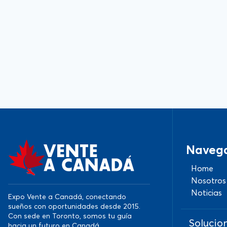
Naveg
Home
Nosotros
Noticias
Expo Vente a Canadá, conectando
sueños con oportunidades desde 2015.
Con sede en Toronto, somos tu guía
Solucio
hacia un futuro en Canadá.