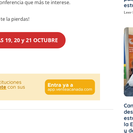
conferencia que más te interese.
est
Leer
te la pierdas!
 19, 20 y 21 OCTUBRE
Can
des
est
la 
y d