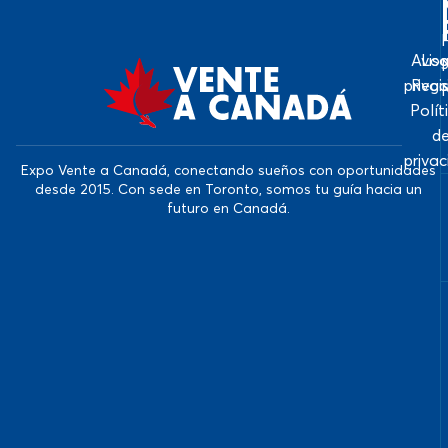
Avis
Log
priva
Regi
Polít
d
priva
Expo Vente a Canadá, conectando sueños con oportunidades
desde 2015. Con sede en Toronto, somos tu guía hacia un
futuro en Canadá.