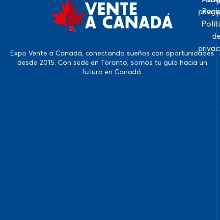
priva
Regi
Polít
d
priva
Expo Vente a Canadá, conectando sueños con oportunidades
desde 2015. Con sede en Toronto, somos tu guía hacia un
futuro en Canadá.