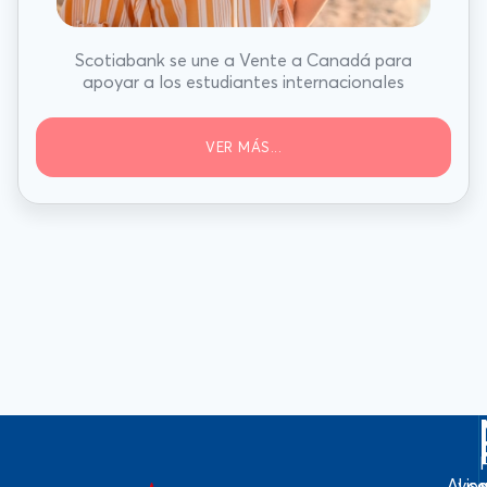
Scotiabank se une a Vente a Canadá para
apoyar a los estudiantes internacionales
VER MÁS...
Avis
Log