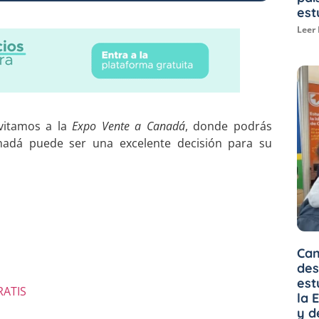
est
Leer
nvitamos a la
Expo Vente a Canadá
, donde podrás
anadá puede ser una excelente decisión para su
Can
des
est
RATIS
la 
y d