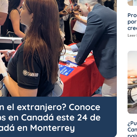
Pro
por
cre
Leer
en el extranjero? Conoce
s en Canadá este 24 de
¿Pu
adá en Monterrey
Can
paí