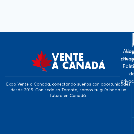
Avis
Log
priva
Regi
Polít
d
priva
Expo Vente a Canadá, conectando sueños con oportunidades
desde 2015. Con sede en Toronto, somos tu guía hacia un
futuro en Canadá.