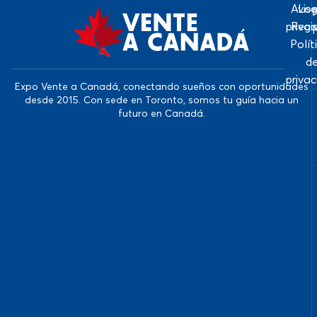
Avis
Log
priva
Regi
Polít
d
priva
Expo Vente a Canadá, conectando sueños con oportunidades
desde 2015. Con sede en Toronto, somos tu guía hacia un
futuro en Canadá.