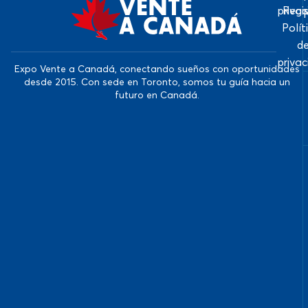
priva
Regi
Polít
d
priva
Expo Vente a Canadá, conectando sueños con oportunidades
desde 2015. Con sede en Toronto, somos tu guía hacia un
futuro en Canadá.