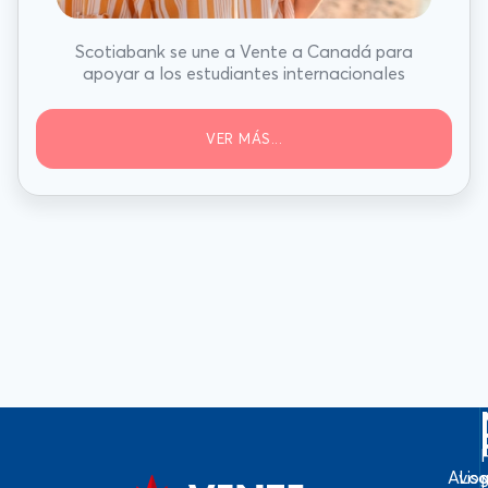
Scotiabank se une a Vente a Canadá para
apoyar a los estudiantes internacionales
VER MÁS...
Avis
Log