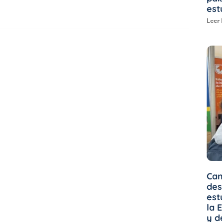
est
Leer
Can
des
est
la 
y d