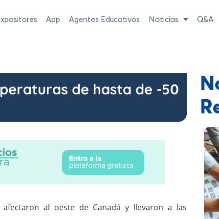
xpositores
App
Agentes Educativos
Noticias
Q&A
No
peraturas de hasta de -50
R
afectaron al oeste de Canadá y llevaron a las