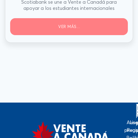
Scotiabank se une a Vente a Canadá para
apoyar a los estudiantes internacionales
VER MÁS...
Avis
Log
priva
Regi
Polít