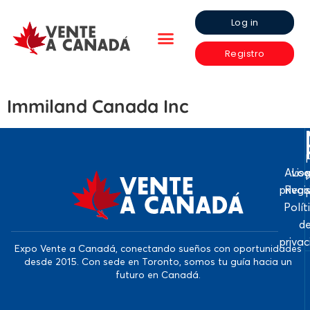
Log in
Registro
Immiland Canada Inc
Avis
Log
priva
Regi
Polít
d
priva
Expo Vente a Canadá, conectando sueños con oportunidades
desde 2015. Con sede en Toronto, somos tu guía hacia un
futuro en Canadá.