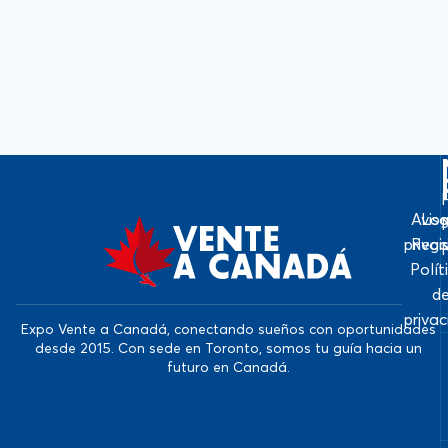
Avis
Log
priva
Regi
Polít
d
priva
Expo Vente a Canadá, conectando sueños con oportunidades
desde 2015. Con sede en Toronto, somos tu guía hacia un
futuro en Canadá.