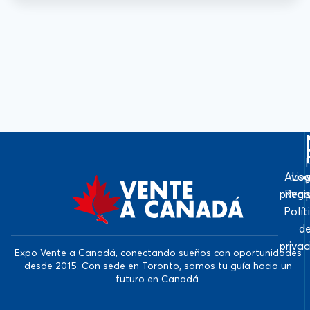
Avis
Log
priva
Regi
Polít
d
priva
Expo Vente a Canadá, conectando sueños con oportunidades
desde 2015. Con sede en Toronto, somos tu guía hacia un
futuro en Canadá.