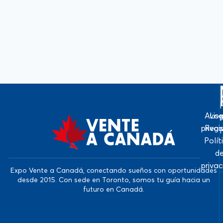
Avis
Log
priva
Regi
Polít
d
priva
Expo Vente a Canadá, conectando sueños con oportunidades
desde 2015. Con sede en Toronto, somos tu guía hacia un
futuro en Canadá.