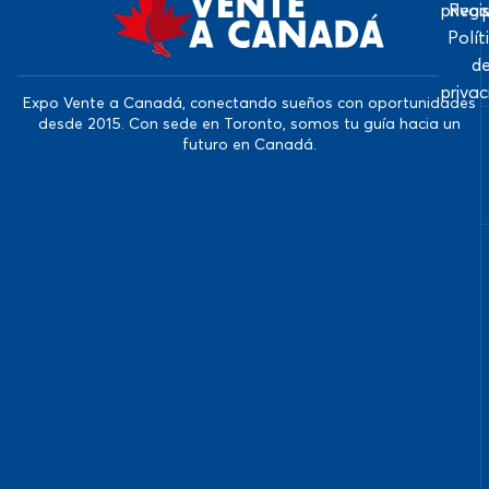
priva
Regi
Polít
d
priva
Expo Vente a Canadá, conectando sueños con oportunidades
desde 2015. Con sede en Toronto, somos tu guía hacia un
futuro en Canadá.