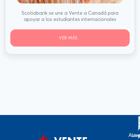
Scotiabank se une a Vente a Canadá para
apoyar a los estudiantes internacionales
VER MÁS...
Avis
Log