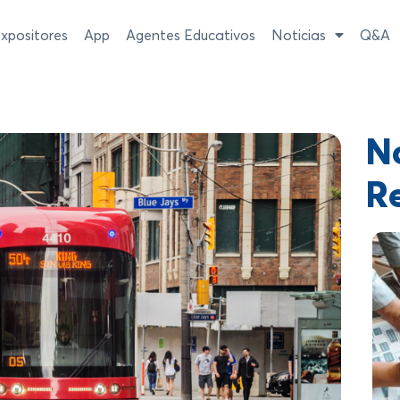
xpositores
App
Agentes Educativos
Noticias
Q&A
No
R