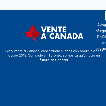
Avis
Log
priva
Regi
Polít
d
priva
Expo Vente a Canadá, conectando sueños con oportunidades
desde 2015. Con sede en Toronto, somos tu guía hacia un
futuro en Canadá.