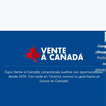
Avis
Log
priva
Regi
Polít
d
priva
Expo Vente a Canadá, conectando sueños con oportunidades
desde 2015. Con sede en Toronto, somos tu guía hacia un
futuro en Canadá.