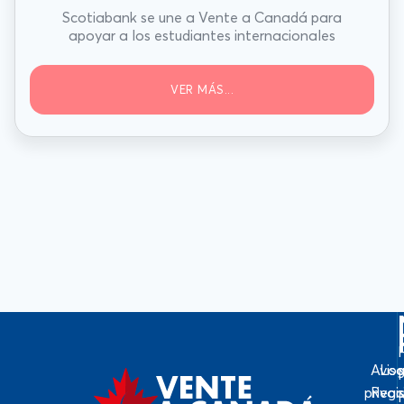
Scotiabank se une a Vente a Canadá para
apoyar a los estudiantes internacionales
VER MÁS...
Avis
Log
priva
Regi