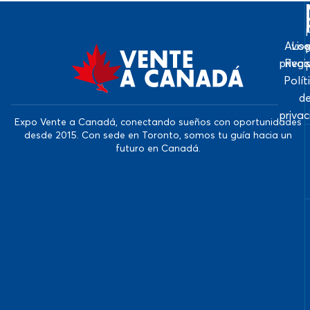
Avis
Log
priva
Regi
Polít
d
priva
Expo Vente a Canadá, conectando sueños con oportunidades
desde 2015. Con sede en Toronto, somos tu guía hacia un
futuro en Canadá.