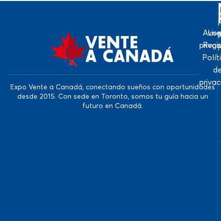
Avis
Log
priva
Regi
Polít
d
priva
Expo Vente a Canadá, conectando sueños con oportunidades
desde 2015. Con sede en Toronto, somos tu guía hacia un
futuro en Canadá.