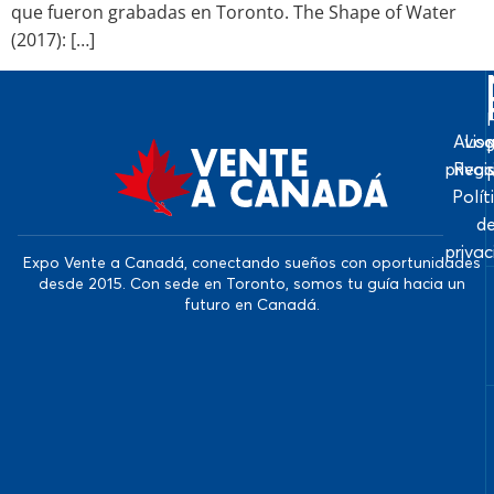
que fueron grabadas en Toronto. The Shape of Water
(2017): […]
Avis
Log
priva
Regi
Polít
d
priva
Expo Vente a Canadá, conectando sueños con oportunidades
desde 2015. Con sede en Toronto, somos tu guía hacia un
futuro en Canadá.