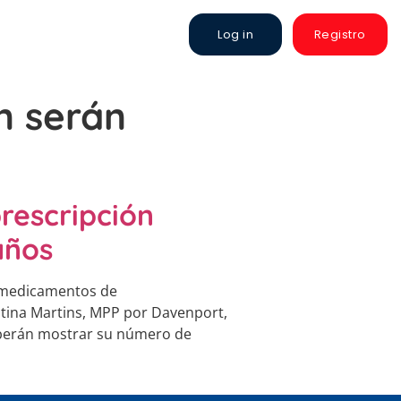
Log in
Registro
n serán
rescripción
años
s medicamentos de
stina Martins, MPP por Davenport,
eberán mostrar su número de