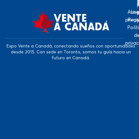
Avis
Log
priva
Regi
Polít
d
priva
Expo Vente a Canadá, conectando sueños con oportunidades
desde 2015. Con sede en Toronto, somos tu guía hacia un
futuro en Canadá.