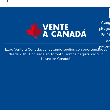
Avis
Log
priva
Regi
Polít
d
priva
Expo Vente a Canadá, conectando sueños con oportunidades
desde 2015. Con sede en Toronto, somos tu guía hacia un
futuro en Canadá.