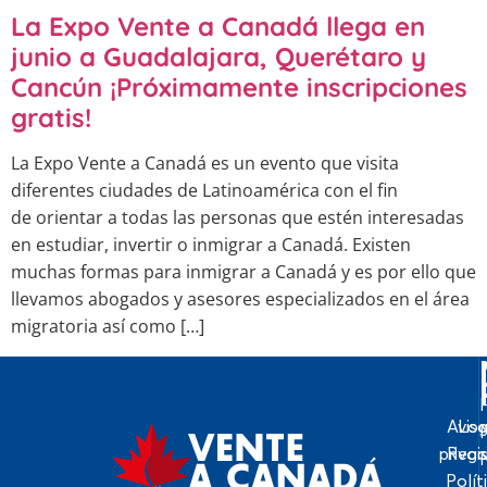
La Expo Vente a Canadá llega en
junio a Guadalajara, Querétaro y
Cancún ¡Próximamente inscripciones
gratis!
La Expo Vente a Canadá es un evento que visita
diferentes ciudades de Latinoamérica con el fin
de orientar a todas las personas que estén interesadas
en estudiar, invertir o inmigrar a Canadá. Existen
muchas formas para inmigrar a Canadá y es por ello que
llevamos abogados y asesores especializados en el área
migratoria así como […]
Avis
Log
priva
Regi
Polít