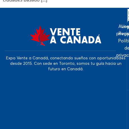
Avis
Log
priva
Regi
Polít
d
priva
Expo Vente a Canadá, conectando sueños con oportunidades
desde 2015. Con sede en Toronto, somos tu guía hacia un
futuro en Canadá.