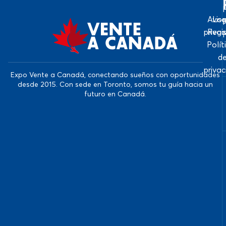
Avis
Log
priva
Regi
Polít
d
priva
Expo Vente a Canadá, conectando sueños con oportunidades
desde 2015. Con sede en Toronto, somos tu guía hacia un
futuro en Canadá.