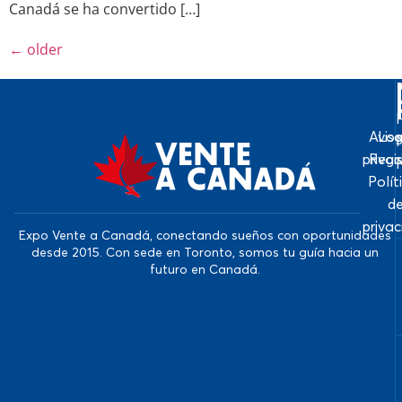
Canadá se ha convertido […]
←
older
Avis
Log
priva
Regi
Polít
d
priva
Expo Vente a Canadá, conectando sueños con oportunidades
desde 2015. Con sede en Toronto, somos tu guía hacia un
futuro en Canadá.