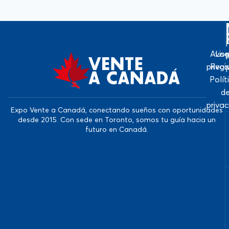
Avis
Log
priva
Regi
Polít
d
priva
Expo Vente a Canadá, conectando sueños con oportunidades
desde 2015. Con sede en Toronto, somos tu guía hacia un
futuro en Canadá.