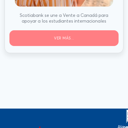
Scotiabank se une a Vente a Canadá para
apoyar a los estudiantes internacionales
VER MÁS...
Avis
Log