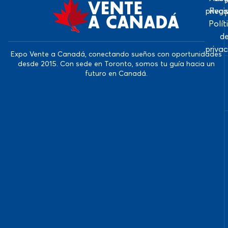
priva
Regi
Polít
d
priva
Expo Vente a Canadá, conectando sueños con oportunidades
desde 2015. Con sede en Toronto, somos tu guía hacia un
futuro en Canadá.