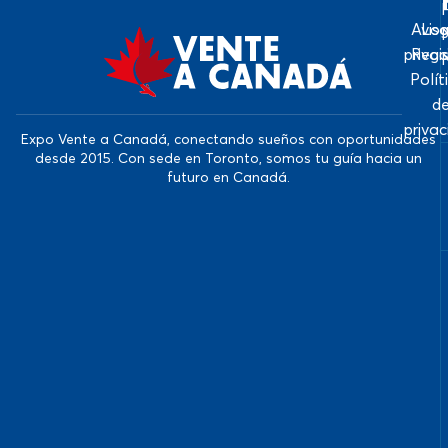
Avis
Log
priva
Regi
Polít
d
priva
Expo Vente a Canadá, conectando sueños con oportunidades
desde 2015. Con sede en Toronto, somos tu guía hacia un
futuro en Canadá.