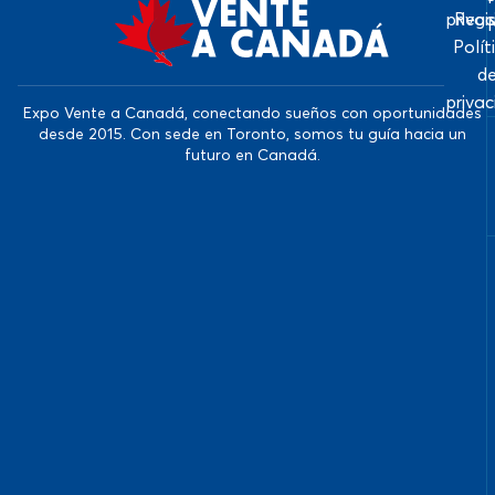
priva
Regi
Polít
d
priva
Expo Vente a Canadá, conectando sueños con oportunidades
desde 2015. Con sede en Toronto, somos tu guía hacia un
futuro en Canadá.