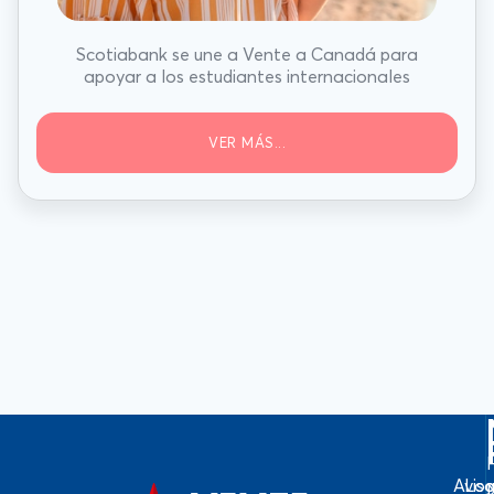
Scotiabank se une a Vente a Canadá para
apoyar a los estudiantes internacionales
VER MÁS...
Avis
Log