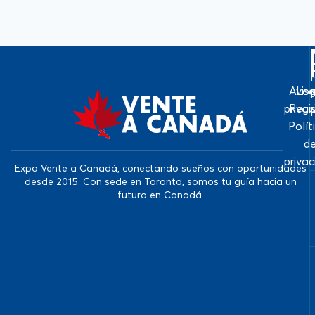
Avis
Log
priva
Regi
Polít
d
priva
Expo Vente a Canadá, conectando sueños con oportunidades
desde 2015. Con sede en Toronto, somos tu guía hacia un
futuro en Canadá.