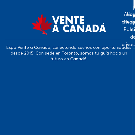
Avis
Log
priva
Regi
Polít
d
priva
Expo Vente a Canadá, conectando sueños con oportunidades
desde 2015. Con sede en Toronto, somos tu guía hacia un
futuro en Canadá.