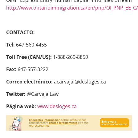
OINP Express Entry Human Capital Priorities Stream
http://www.ontarioimmigration.ca/en/pnp/OI_PNP_EE_C
CONTACTO:
Tel:
647-560-4455
Toll Free (CAN/US):
1-888-269-8859
Fax:
647-557-3222
Correo electrónico:
acarvajal@desloges.ca
Twitter:
@CarvajalLaw
Página web:
www.desloges.ca