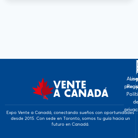
Avis
Log
priva
Regi
Polít
d
priva
Expo Vente a Canadá, conectando sueños con oportunidades
desde 2015. Con sede en Toronto, somos tu guía hacia un
futuro en Canadá.