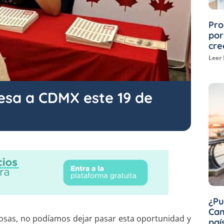
Pro
por
cre
Leer
esa a CDMX este 19 de
¿Pu
Can
tosas, no podíamos dejar pasar esta oportunidad y
paí