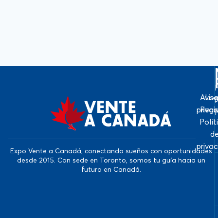
Avis
Log
priva
Regi
Polít
d
priva
Expo Vente a Canadá, conectando sueños con oportunidades
desde 2015. Con sede en Toronto, somos tu guía hacia un
futuro en Canadá.