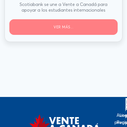
Scotiabank se une a Vente a Canadá para
apoyar a los estudiantes internacionales
VER MÁS...
Avis
Log
priva
Regi