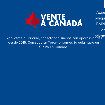
Avis
Log
priva
Regi
Polít
d
priva
Expo Vente a Canadá, conectando sueños con oportunidades
desde 2015. Con sede en Toronto, somos tu guía hacia un
futuro en Canadá.