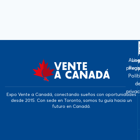
Avis
Log
priva
Regi
Polít
d
priva
Expo Vente a Canadá, conectando sueños con oportunidades
desde 2015. Con sede en Toronto, somos tu guía hacia un
futuro en Canadá.