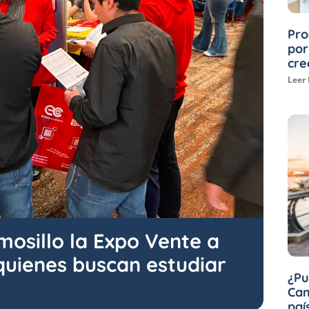
Pro
por
cre
Leer
mosillo la Expo Vente a
quienes buscan estudiar
¿Pu
Can
paí