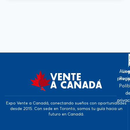
Avis
Log
priva
Regi
Polít
d
priva
Expo Vente a Canadá, conectando sueños con oportunidades
desde 2015. Con sede en Toronto, somos tu guía hacia un
futuro en Canadá.