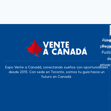
Avis
Log
priva
Regi
Polít
d
priva
Expo Vente a Canadá, conectando sueños con oportunidades
desde 2015. Con sede en Toronto, somos tu guía hacia un
futuro en Canadá.