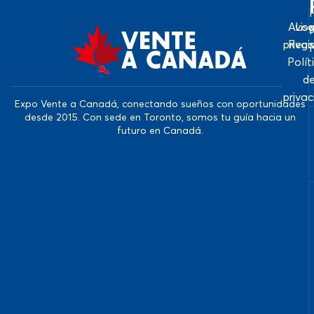
Avis
Log
priva
Regi
Polít
d
priva
Expo Vente a Canadá, conectando sueños con oportunidades
desde 2015. Con sede en Toronto, somos tu guía hacia un
futuro en Canadá.