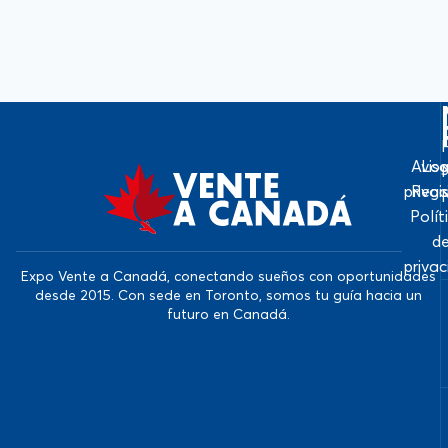
Avis
Log
priva
Regi
Polít
d
priva
Expo Vente a Canadá, conectando sueños con oportunidades
desde 2015. Con sede en Toronto, somos tu guía hacia un
futuro en Canadá.